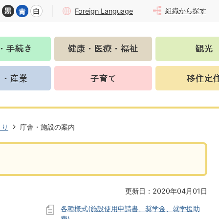
組織から探す
Foreign Language
くり
庁舎・施設の案内
更新日：2020年04月01日
各種様式(施設使用申請書、奨学金、就学援助
費)