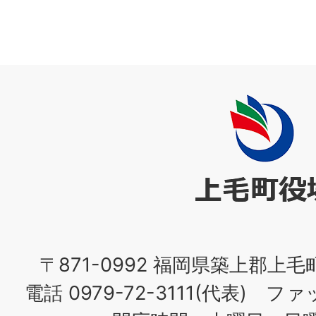
上
毛
町
役
場
〒871-0992 福岡県築上郡上毛
電話 0979-72-3111(代表) ファッ